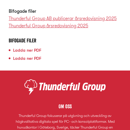
Bifogade filer
Thunderful Group AB publicerar årsredovisning 2025
Thunderful Group årsredovisning 2025
Bifogade filer
Ladda ner
PDF
Ladda ner
PDF
Om oss
Thunderful Group fokuserar på utgivning och utveckling av
högkvalitativa digitala spel för PC- och konsolplattformar. Med
huvudkontor i Göteborg, Sverige, täcker Thunderful Group en